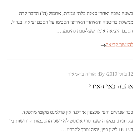
בשעה טובה ואחרי סאגה בלתי נגמרת, אתמול (ה’) הדבר קרה –
ממשלת בריטניה והאיחוד האירופי הסכימו על הסכם יציאה. בגדול,
הסכם היציאה אומר שעל-מנת להימנע …
להמשך קריאה
Posted
12 ביולי 2019
By:
אוריה בר-מאיר
on
אהבה באי האירי
כבר שנתיים וחצי שלצפון אירלנד אין פרלמנט מקומי מתפקד.
עקרונית, במקרה שעד סוף אוגוסט לא יושגו ההסכמות הדרושות בין
ה-DUP לשין פיין, יהיה צורך להכריז …