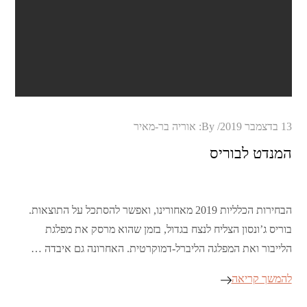
Posted
13 בדצמבר 2019
By:
אוריה בר-מאיר
on
המנדט לבוריס
הבחירות הכלליות 2019 מאחורינו, ואפשר להסתכל על התוצאות.
בוריס ג’ונסון הצליח לנצח בגדול, בזמן שהוא מרסק את מפלגת
הלייבור ואת המפלגה הליברל-דמוקרטית. האחרונה גם איבדה …
להמשך קריאה