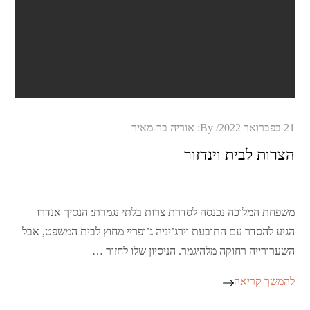
Posted
21 בפברואר 2022
By:
אוריה בר-מאיר
on
הצרות לבית וינדזור
משפחת המלוכה נכנסה לסדרת צרות בלתי נגמרת: הנסיך אנדרו
הגיע להסדר עם התובעת וירג’יניה ג’ופריי מחוץ לבית המשפט, אבל
השערורייה רחוקה מלהיגמר. הניסיון שלו לחזור …
להמשך קריאה