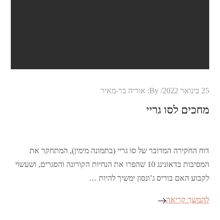
Posted
25 בינואר 2022
By:
אוריה בר-מאיר
on
מחכים לסו גריי
דוח החקירה המדובר של סו גריי (בתמונה מימין), המתחקר את
המסיבות בדאונינג 10 שהפרו את הנחיות הקורונה והסגרים, ושעשוי
לקבוע האם בוריס ג’ונסון ימשיך להיות …
להמשך קריאה