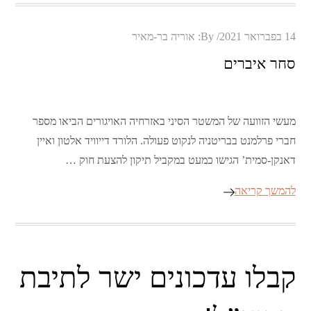
Posted
14 בפברואר 2021
By:
אוריה בר-מאיר
on
סחר איברים
מעשי הזוועה של המשטר הסיני באזרחיה האויגורים הביאו מספר
חברי פרלמנט בבריטניה לנקוט פעולה. הלורד דייוויד אלטון ואיין
דאנקן-סמית’ הגישו כמעט במקביל תיקון להצעת חוק …
להמשך קריאה
קבלו עדכונים ישר לתיבת