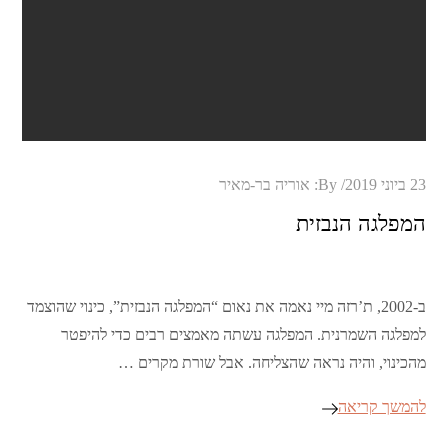
Posted
23 ביוני 2019
By:
אוריה בר-מאיר
on
המפלגה הנבזית
ב-2002, ת’רזה מיי נאמה את נאום “המפלגה הנבזית”, כינוי שהוצמד
למפלגה השמרנית. המפלגה עשתה מאמצים רבים כדי להיפטר
מהכינוי, והיה נראה שהצליחה. אבל שורת מקרים …
להמשך קריאה