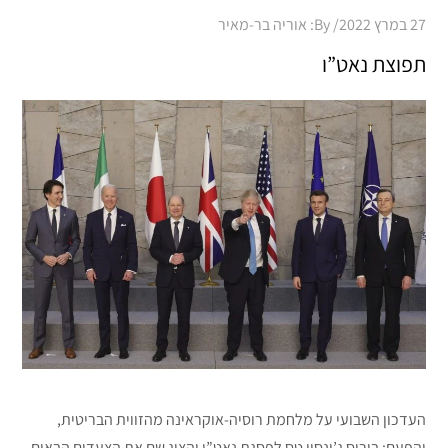
Posted
27 במרץ 2022
By:
אוריה בר-מאיר
on
תפוצת נאט”ו
העדכון השבועי על מלחמת רוסיה-אוקראינה מהזווית הבריטית,
והפעם: בוריס ג’ונסון טס לפסגת נאט”ו והציג שם את הצעדים הבאים