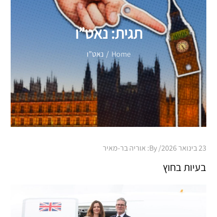
תגית:
נאט”ו
Home
נאט”ו
Posted
23 בינואר 2026
By:
אוריה בר-מאיר
on
בעיות בחוץ