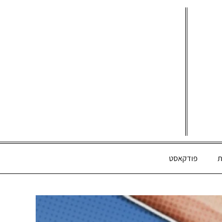
ת
פודקאסט