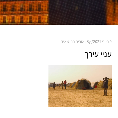
Posted
9 ביוני 2021
By:
אוריה בר-מאיר
on
עניי עירך