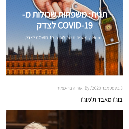
תגית:
משפחות שכולות מ-
COVID-19 לצדק
Home
משפחות שכולות מ-COVID-19 לצדק
Posted
3 בספטמבר 2020
By:
אוריה בר-מאיר
on
בוג’ו מאבד ת’מוג’ו