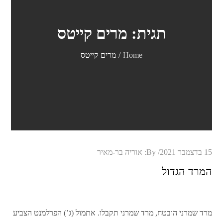
תגית:
מרים קייטס
Home
מרים קייטס
Posted
15 בדצמבר 2021
By:
אוריה בר-מאיר
on
המרד הגדול
מרד שמרני הובטח, מרד שמרני תקבלו. אתמול (ג’) הפרלמנט הצביע