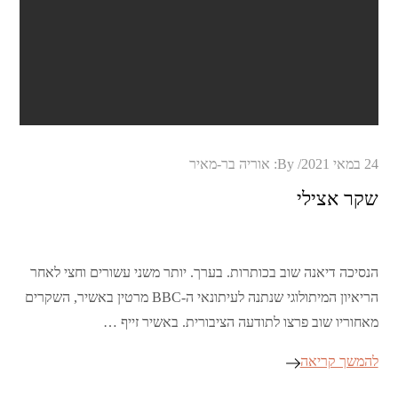
Posted
24 במאי 2021
By:
אוריה בר-מאיר
on
שקר אצילי
הנסיכה דיאנה שוב בכותרות. בערך. יותר משני עשורים וחצי לאחר
הריאיון המיתולוגי שנתנה לעיתונאי ה-BBC מרטין באשיר, השקרים
מאחוריו שוב פרצו לתודעה הציבורית. באשיר זייף …
להמשך קריאה