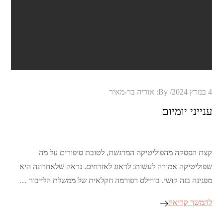
Posted
4 במרץ 2024
By:
אוריה בר-מאיר
on
ענייני יומיום
קצת הפסקה מהפוליטיקה המרגשת, לטובת סיפורים על מה
שפוליטיקה אמורה לעשות: לדאוג לאזרחים. נראה שלאחרונה היא
מפגינה בזה קושי. בוויילס רפורמה חקלאית של ממשלת הלייבור …
להמשך קריאה