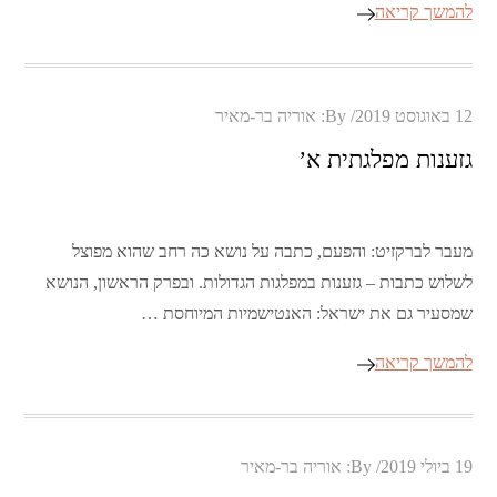
להמשך קריאה
Posted
12 באוגוסט 2019
By:
אוריה בר-מאיר
on
גזענות מפלגתית א’
מעבר לברקזיט: והפעם, כתבה על נושא כה רחב שהוא מפוצל
לשלוש כתבות – גזענות במפלגות הגדולות. ובפרק הראשון, הנושא
שמסעיר גם את ישראל: האנטישמיות המיוחסת …
להמשך קריאה
Posted
19 ביולי 2019
By:
אוריה בר-מאיר
on