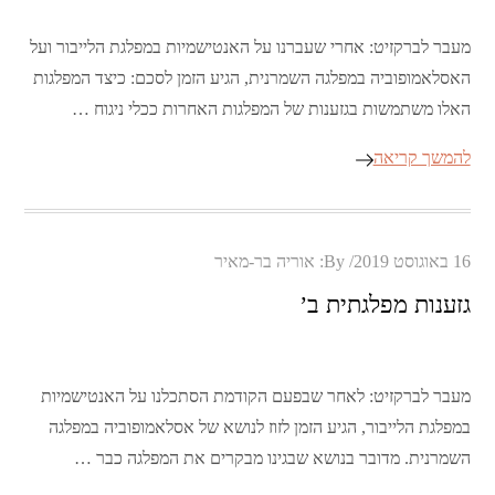
מעבר לברקזיט: אחרי שעברנו על האנטישמיות במפלגת הלייבור ועל
האסלאמופוביה במפלגה השמרנית, הגיע הזמן לסכם: כיצד המפלגות
האלו משתמשות בגזענות של המפלגות האחרות ככלי ניגוח …
להמשך קריאה
Posted
16 באוגוסט 2019
By:
אוריה בר-מאיר
on
גזענות מפלגתית ב’
מעבר לברקזיט: לאחר שבפעם הקודמת הסתכלנו על האנטישמיות
במפלגת הלייבור, הגיע הזמן לזוז לנושא של אסלאמופוביה במפלגה
השמרנית. מדובר בנושא שבגינו מבקרים את המפלגה כבר …