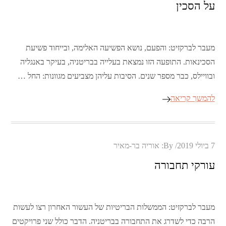
על הסכין
מעבר לברקזיט: והפעם, נושא הפשיעה האלימה, ובייחוד פשיעת
הסכינאות. התופעה הזו נמצאת בעלייה בבריטניה, בעיקר באנגליה
ובוויילס, כבר מספר שנים. הסיבות עליהן מצביעים מגוונות: החל …
להמשך קריאה
Posted
7 ביולי 2019
By:
אוריה בר-מאיר
on
עורקי תחבורה
מעבר לברקזיט: הממשלות הבריטיות של העשור האחרון רצו לעשות
הרבה כדי לשדרג את התחבורה בבריטניה. הדבר כולל שני פרויקטים