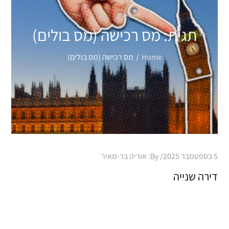
תגית:
מס רכישה (מס בולים)
Home
מס רכישה (מס בולים)
Posted
5 בספטמבר 2025
By:
אוריה בר-מאיר
on
דירה שנייה