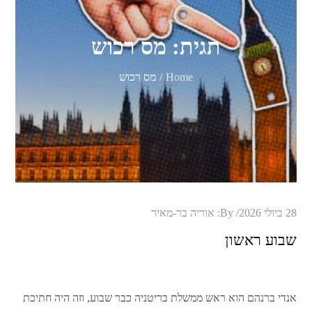
תגית:
מס רכוש
Home
מס רכוש
Posted
28 ביולי 2026
By:
אוריה בר-מאיר
on
שבוע ראשון
אנדי ברנהם הוא ראש ממשלת בריטניה כבר שבוע, וזה היה חתיכת