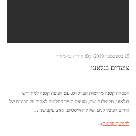
Posted
15 בספטמבר 2019
By:
אוריה בר-מאיר
on
צועדים בגלאזגו
הפסקה קטנה מדרמות הברקזיט, עם קפיצה קטנה למתרחש
בגלאזגו, סקוטלנד: שם, מועצת העיר החליטה לאסור על הפגנות של
אירים רפובליקנים ושל לויאליסטים. זאת, עקב שני …
להמשך קריאה