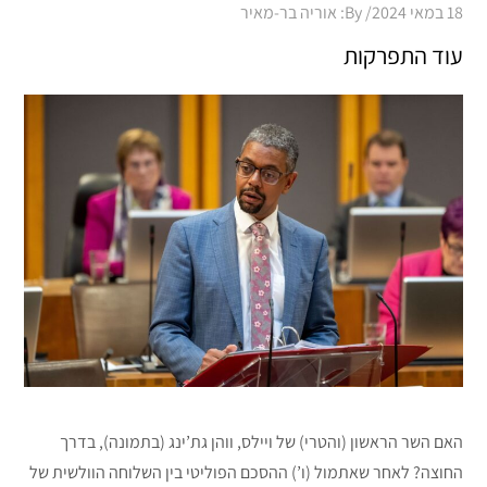
Posted
18 במאי 2024
By:
אוריה בר-מאיר
on
עוד התפרקות
האם השר הראשון (והטרי) של ויילס, ווהן גת’ינג (בתמונה), בדרך
החוצה? לאחר שאתמול (ו’) ההסכם הפוליטי בין השלוחה הוולשית של