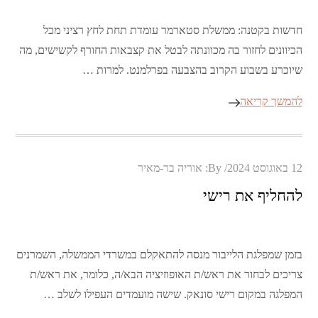
חדשות בקטנה: ממשלת סטארמר עומדת תחת לחץ רציני מכל
הכיוונים לחזור בה מכוונתה לבטל את קצבאות החורף לקשישים, מה
שיוכרע בשבוע הקרוב בהצבעה בפרלמנט. למרות …
להמשך קריאה
Posted
12 באוגוסט 2024
By:
אוריה בר-מאיר
on
להחליף את רישי
בזמן שמפלגת הלייבור מנסה להתאקלם במשרדי הממשלה, השמרנים
צריכים לבחור את ראש/ת האופוזיציה הבא/ה, כלומר, את ראש/ת
המפלגה במקום רישי סונאק. שישה מועמדים העפילו לשלב …