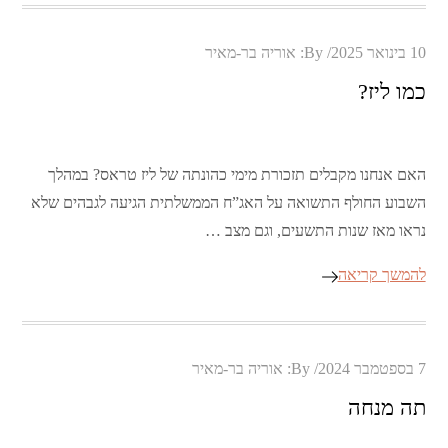
Posted
10 בינואר 2025
By:
אוריה בר-מאיר
on
כמו ליז?
האם אנחנו מקבלים תזכורת מימי כהונתה של ליז טראס? במהלך
השבוע החולף התשואה על האג”ח הממשלתית הגיעה לגבהים שלא
נראו מאז שנות התשעים, וגם מצב …
להמשך קריאה
Posted
7 בספטמבר 2024
By:
אוריה בר-מאיר
on
תה מנחה