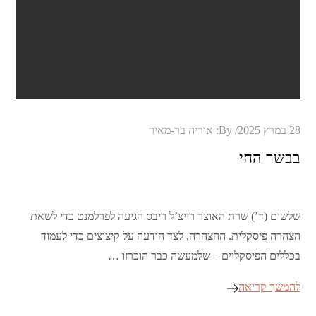
Posted
28 במרץ 2025
By:
אוריה בר-מאיר
on
בבשר החי
שלשום (ד’) שרת האוצר רייצ’ל ריבס הגיעה לפרלמנט כדי לשאת
הצהרה פיסקלית. ההצהרה, לצד הודעה על קיצוצים כדי לעמוד
בכללים הפיסקליים – שלמעשה כבר הוכרזו …
להמשך קריאה