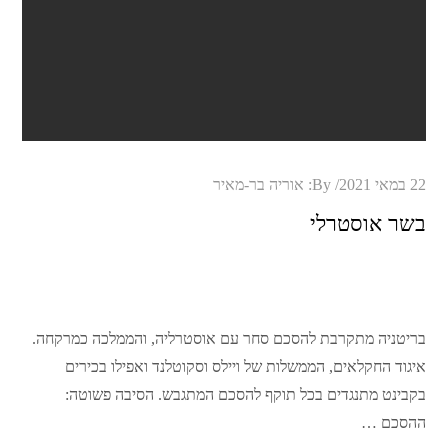
Posted
22 במאי 2021
By:
אוריה בר-מאיר
on
בשר אוסטרלי
בריטניה מתקרבת להסכם סחר עם אוסטרליה, והממלכה כמרקחה.
איגוד החקלאים, הממשלות של ויילס וסקוטלנד ואפילו בכירים
בקבינט מתנגדים בכל תוקף להסכם המתגבש. הסיבה פשוטה:
ההסכם …