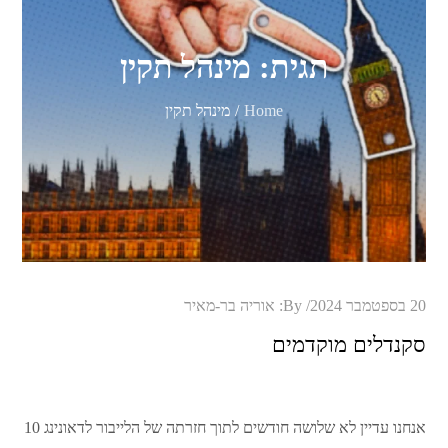
תגית:
מינהל תקין
Home
מינהל תקין
Posted
20 בספטמבר 2024
By:
אוריה בר-מאיר
on
סקנדלים מוקדמים
אנחנו עדיין לא שלושה חודשים לתוך חזרתה של הלייבור לדאונינג 10