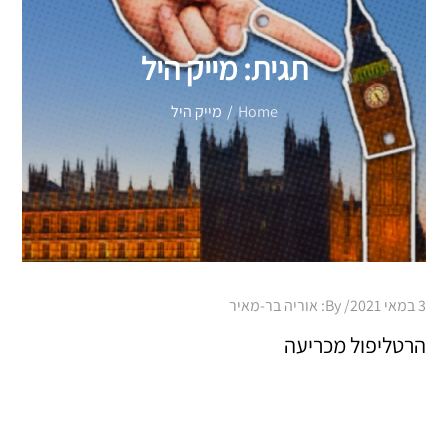
תגית:
מייק היל
Home
מייק היל
Posted
3 במאי 2021
By:
אוריה בר-מאיר
on
הרטליפול מכריעה