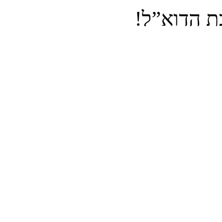
ת הדוא”ל!