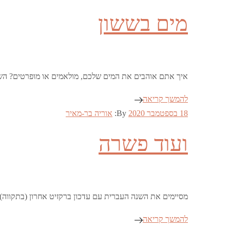
on
מים בששון
איך אתם אוהבים את המים שלכם, מולאמים או מופרטים? השאלה הזו עלתה בבריטני
להמשך קריאה
Posted
18 בספטמבר 2020
By:
אוריה בר-מאיר
on
ועוד פשרה
מסיימים את השנה העברית עם עדכון ברקזיט אחרון (בתקווה) 
להמשך קריאה