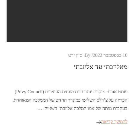
Posted
10 בספטמבר 2022
By:
סיון ירט
on
מאליזבת’ עד אליזבת’
פוסט אורח: מוקדם יותר היום מועצת העוצרים (Privy Council)
הכריזה על צ’רלס השלישי כמונרך החדש של הממלכה המאוחדת,
בעקבות מותה של אמו המלכה אליזבת’ השנייה. …
להמשך קריאה