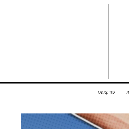
ת
פודקאסט