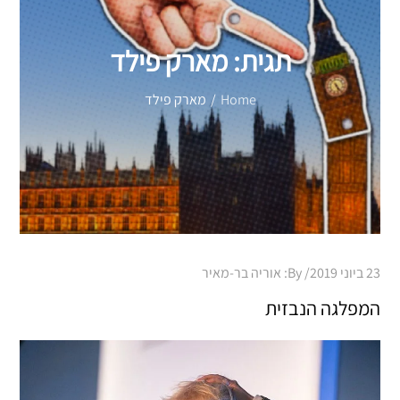
תגית:
מארק פילד
Home
מארק פילד
Posted
23 ביוני 2019
By:
אוריה בר-מאיר
on
המפלגה הנבזית