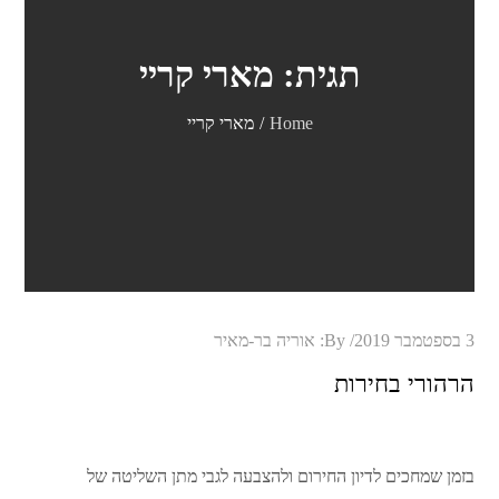
תגית:
מארי קריי
Home
מארי קריי
Posted
3 בספטמבר 2019
By:
אוריה בר-מאיר
on
הרהורי בחירות
בזמן שמחכים לדיון החירום ולהצבעה לגבי מתן השליטה של