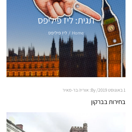
תגית:
ליז פיליפס
Home
ליז פיליפס
Posted
1 באוגוסט 2019
By:
אוריה בר-מאיר
on
בחירות בברקון