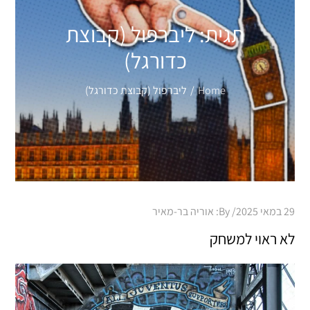
תגית:
ליברפול (קבוצת
כדורגל)
Home
ליברפול (קבוצת כדורגל)
Posted
29 במאי 2025
By:
אוריה בר-מאיר
on
לא ראוי למשחק