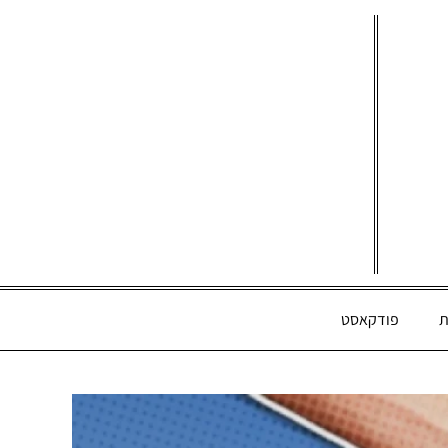
ת
פודקאסט