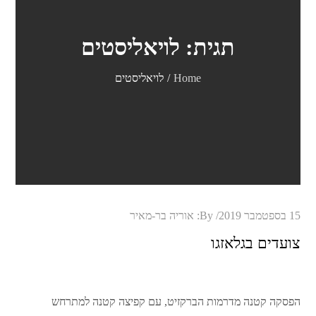
תגית:
לויאליסטים
Home
לויאליסטים
Posted
15 בספטמבר 2019
By:
אוריה בר-מאיר
on
צועדים בגלאזגו
הפסקה קטנה מדרמות הברקזיט, עם קפיצה קטנה למתרחש