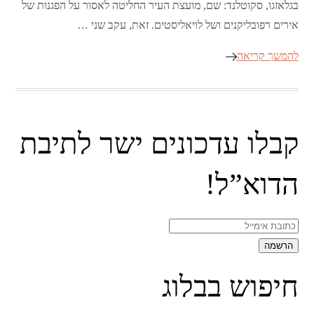
בגלאזגו, סקוטלנד: שם, מועצת העיר החליטה לאסור על הפגנות של
אירים רפובליקנים ושל לויאליסטים. זאת, עקב שני …
להמשך קריאה
קבלו עדכונים ישר לתיבת
הדוא”ל!
חיפוש בבלוג