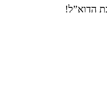
ת הדוא”ל!