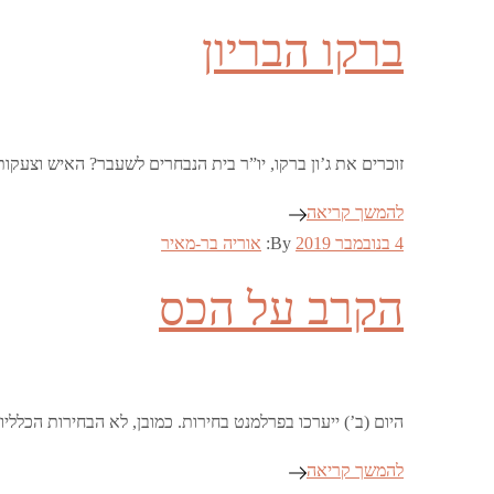
on
ברקו הבריון
זוכרים את ג’ון ברקו, יו”ר בית הנבחרים לשעבר? האיש וצעקות ה-“order”? פאנל עצמאי של בית הנבחרים חקר ומצא שבמשך כהונתו הארוכה בתפקיד הוא התנהג
להמשך קריאה
Posted
4 בנובמבר 2019
By:
אוריה בר-מאיר
on
הקרב על הכס
היום (ב’) ייערכו בפרלמנט בחירות. כמובן, לא הבחירות הכלל
להמשך קריאה