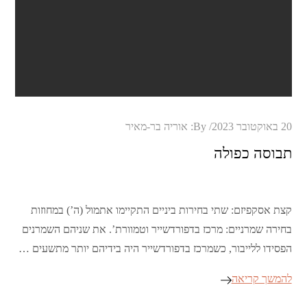
Posted
20 באוקטובר 2023
By:
אוריה בר-מאיר
on
תבוסה כפולה
קצת אסקפיזם: שתי בחירות ביניים התקיימו אתמול (ה’) במחוזות
בחירה שמרניים: מרכז בדפורדשייר וטמוורת’. את שניהם השמרנים
הפסידו ללייבור, כשמרכז בדפורדשייר היה בידיהם יותר מתשעים …
להמשך קריאה