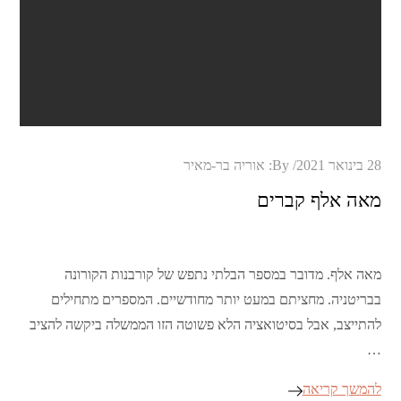
Posted
28 בינואר 2021
By:
אוריה בר-מאיר
on
מאה אלף קברים
מאה אלף. מדובר במספר הבלתי נתפש של קורבנות הקורונה
בבריטניה. מחציתם במעט יותר מחודשיים. המספרים מתחילים
להתייצב, אבל בסיטואציה הלא פשוטה הזו הממשלה ביקשה להציב
…
להמשך קריאה