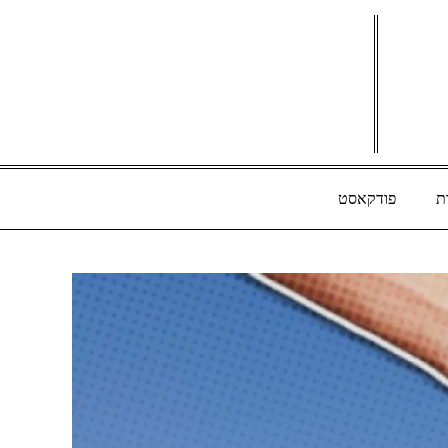
ת
פודקאסט