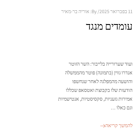
Posted
11 בפברואר 2025
By:
אוריה בר-מאיר
on
עומדים מנגד
ועוד שערורייה בלייבור: השר הזוטר
אנדרו גווין (בתמונה) פוטר מהממשלה
והושעה מהמפלגה לאחר שנחשפו
הודעות שלו בקבוצת ואטסאפ שכללו
אמירות גזעניות, סקסיסטיות, אנטישמיות
וגם כאלו …
להמשך קריאה