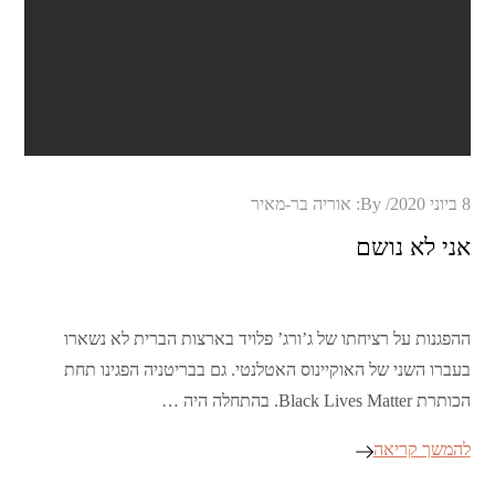
Posted
8 ביוני 2020
By:
אוריה בר-מאיר
on
אני לא נושם
ההפגנות על רציחתו של ג’ורג’ פלויד בארצות הברית לא נשארו
בעברו השני של האוקיינוס האטלנטי. גם בבריטניה הפגינו תחת
הכותרת Black Lives Matter. בהתחלה היה …
להמשך קריאה