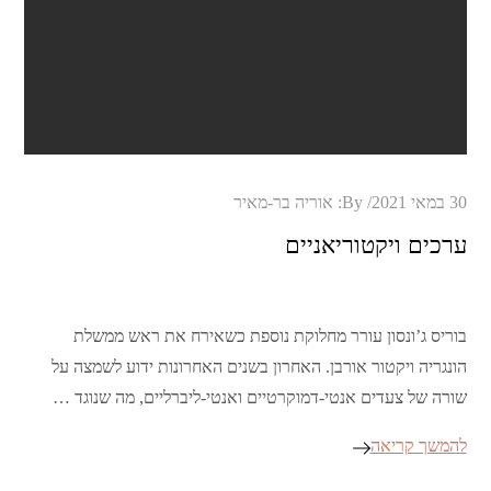
Posted
30 במאי 2021
By:
אוריה בר-מאיר
on
ערכים ויקטוריאניים
בוריס ג’ונסון עורר מחלוקת נוספת כשאירח את ראש ממשלת
הונגריה ויקטור אורבן. האחרון בשנים האחרונות ידוע לשמצה על
שורה של צעדים אנטי-דמוקרטיים ואנטי-ליברליים, מה שנוגד …
להמשך קריאה