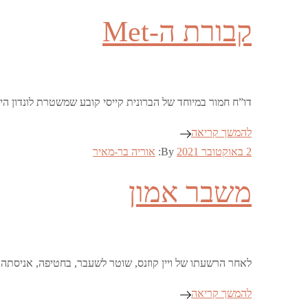
on
קבורת ה-Met
דו”ח חמור במיוחד של הברונית קייסי קובע שמשטרת לונדון היא 
להמשך קריאה
Posted
2 באוקטובר 2021
By:
אוריה בר-מאיר
on
משבר אמון
לאחר הרשעתו של ויין קוזנס, שוטר לשעבר, בחטיפה, אניסתה 
להמשך קריאה