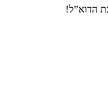
ת הדוא”ל!