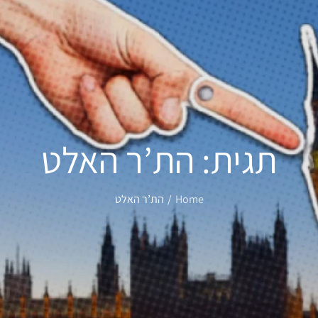
תגית:
הת’ר האלט
Home
הת’ר האלט