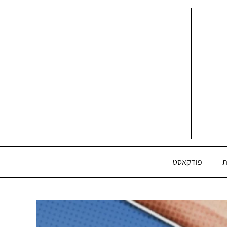
ת
פודקאסט