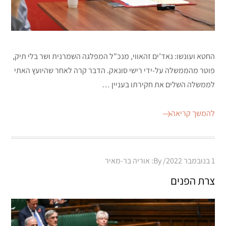
החטא ועונשו: נאד’ים זהאווי, מנכ”ל המפלגה השמרנית ושר בלי תיק,
פוטר מהממשלה על-ידי רישי סונאק. הדבר קרה לאחר שהיועץ האתי
לממשלה השלים את חקירתו בעניין …
להמשך קריאה
Posted
1 בנובמבר 2022
By:
אוריה בר-מאיר
on
צרת הפנים