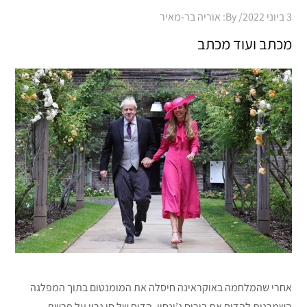
Posted
3 ביוני 2022
By:
אוריה בר-מאיר
on
מכתב ועוד מכתב
אחרי שהמלחמה באוקראינה חיסלה את המומנטום בתוך המפלגה
השמרנית להדיח את בוריס ג’ונסון, הדוח של סו גריי על פרשת