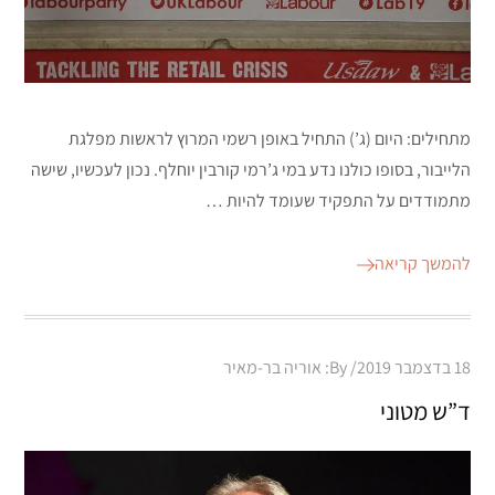
מתחילים: היום (ג’) התחיל באופן רשמי המרוץ לראשות מפלגת
הלייבור, בסופו כולנו נדע במי ג’רמי קורבין יוחלף. נכון לעכשיו, שישה
מתמודדים על התפקיד שעומד להיות …
להמשך קריאה
Posted
18 בדצמבר 2019
By:
אוריה בר-מאיר
on
ד”ש מטוני