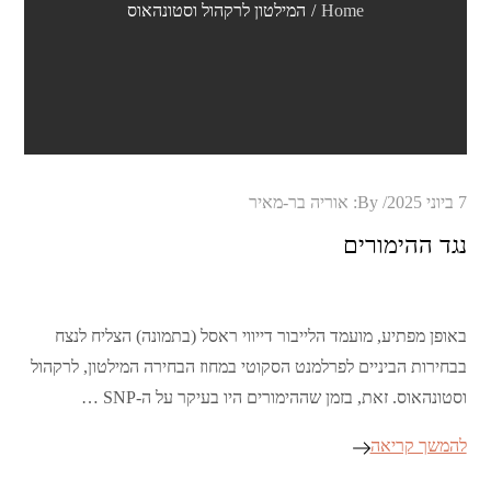
Home
המילטון לרקהול וסטונהאוס
Posted
7 ביוני 2025
By:
אוריה בר-מאיר
on
נגד ההימורים
באופן מפתיע, מועמד הלייבור דייווי ראסל (בתמונה) הצליח לנצח
בבחירות הביניים לפרלמנט הסקוטי במחוז הבחירה המילטון, לרקהול
וסטונהאוס. זאת, בזמן שההימורים היו בעיקר על ה-SNP …
להמשך קריאה