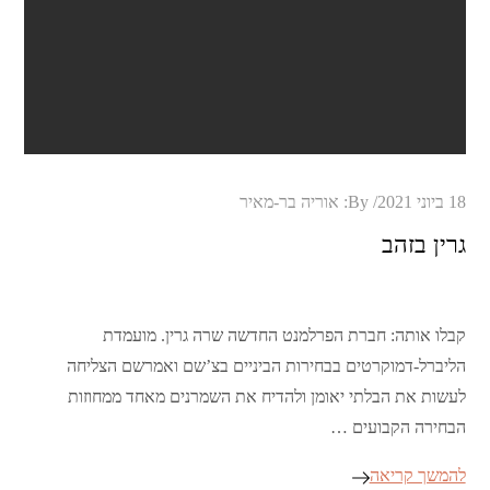
Posted
18 ביוני 2021
By:
אוריה בר-מאיר
on
גרין בזהב
קבלו אותה: חברת הפרלמנט החדשה שרה גרין. מועמדת
הליברל-דמוקרטים בבחירות הביניים בצ’שם ואמרשם הצליחה
לעשות את הבלתי יאומן ולהדיח את השמרנים מאחד ממחוזות
הבחירה הקבועים …
להמשך קריאה