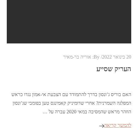
Posted
20 בינואר 2022
By:
אוריה בר-מאיר
on
העריק שסייע
האם בוריס ג’ונסון בדרך להתמודד עם הצבעת אי-אמון נגדו כראש
המפלגה השמרנית? אחרי שדומיניק קאמינגס טען בפומבי שג’ונסון
הוזהר מראש שהמסיבה במאי 2020 עברה על …
להמשך קריאה