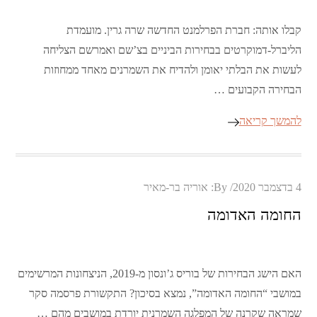
קבלו אותה: חברת הפרלמנט החדשה שרה גרין. מועמדת
הליברל-דמוקרטים בבחירות הביניים בצ’שם ואמרשם הצליחה
לעשות את הבלתי יאומן ולהדיח את השמרנים מאחד ממחוזות
הבחירה הקבועים …
להמשך קריאה
Posted
4 בדצמבר 2020
By:
אוריה בר-מאיר
on
החומה האדומה
האם הישג הבחירות של בוריס ג’ונסון מ-2019, הניצחונות המרשימים
במושבי “החומה האדומה”, נמצא בסיכון? התקשורת פרסמה סקר
שמראה שקרנה של המפלגה השמרנית יורדת במושבים מהם …