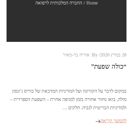
Home
החברה המלכותית לרפואה
Posted
28 במרץ 2020
By:
אוריה בר-מאיר
on
“כולה שפעת”
במקום לדבר על הקורונה ועל המדיניות המדכאת של בוריס ג’ונסון
מולה, בואו נחזור אחורה בזמן למגיפה אחרת – השפעת הספרדית –
ולמדיניות הבריטית לגביה. חלקים …
להמשך קריאה