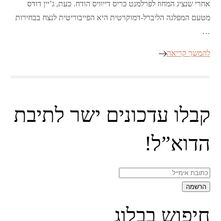
אחרי שנציג המחוז לפרלמנט כריס דייוויס הודח. כעת, ג’יין דודס
מטעם המפלגה הליברל-דמוקרטית היא הפייבוריטית לנצח בבחירות
…
להמשך קריאה
קבלו עדכונים ישר לתיבת
הדוא”ל!
חיפוש בבלוג