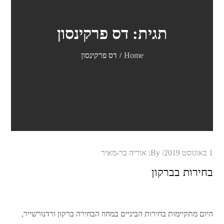
תגית:
דס פרקינסון
Home
דס פרקינסון
Posted
1 באוגוסט 2019
By:
אוריה בר-מאיר
on
בחירות בברקון
היום מתקיימות בחירות הביניים במחוז הבחירה ברקון ורדנורשייר,