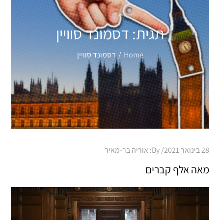
תגית:
דסמונד סוויין
Home
דסמונד סוויין
Posted
28 בינואר 2021
By:
אוריה בר-מאיר
on
מאה אלף קברים