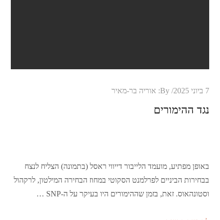
Posted
7 ביוני 2025
By:
אוריה בר-מאיר
on
נגד ההימורים
באופן מפתיע, מועמד הלייבור דייווי ראסל (בתמונה) הצליח לנצח
בבחירות הביניים לפרלמנט הסקוטי במחוז הבחירה המילטון, לרקהול
וסטונהאוס. זאת, בזמן שההימורים היו בעיקר על ה-SNP …