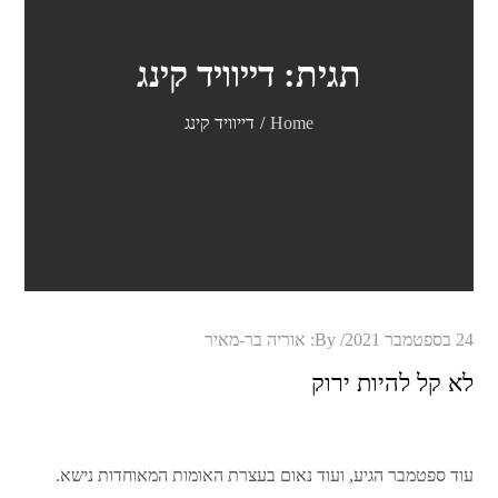
תגית:
דייוויד קינג
Home
דייוויד קינג
Posted
24 בספטמבר 2021
By:
אוריה בר-מאיר
on
לא קל להיות ירוק
עוד ספטמבר הגיע, ועוד נאום בעצרת האומות המאוחדות נישא.