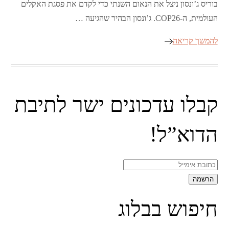
בוריס ג’ונסון ניצל את הנאום השנתי כדי לקדם את פסגת האקלים
העולמית, ה-COP26. ג’ונסון הבהיר שהגיעה …
להמשך קריאה
קבלו עדכונים ישר לתיבת
הדוא”ל!
חיפוש בבלוג