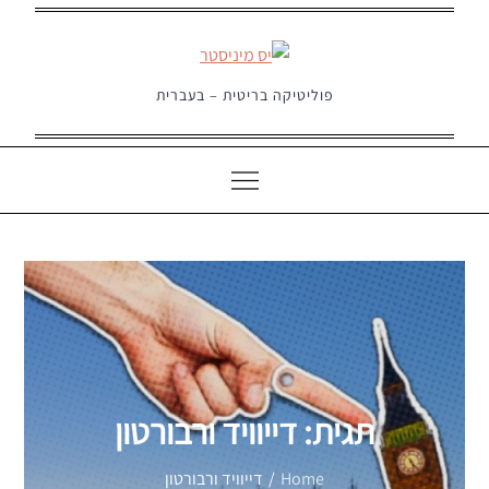
Ski
t
conten
פוליטיקה בריטית – בעברית
תגית:
דייוויד ורבורטון
Home
דייוויד ורבורטון