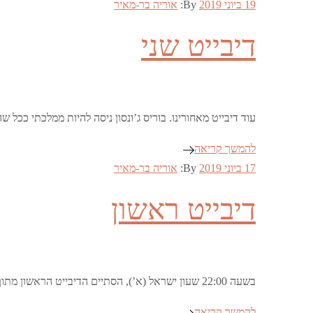
Posted
19 ביוני 2019
By:
אוריה בר-מאיר
on
דיבייט שני
עוד דיבייט מאחורינו. בוריס ג’ונסון ניסה להיות ממלכתי ככל
להמשך קריאה
Posted
17 ביוני 2019
By:
אוריה בר-מאיר
on
דיבייט ראשון
בשעה 22:00 שעון ישראל (א’), הסתיים הדיבייט הראשון מתוך ארבעה בין המתמודדים על ראשות המפלגה השמרנית. כולם מסכימים שיציאה ללא הסכם צריכה להיות על השולחן, …
להמשך קריאה