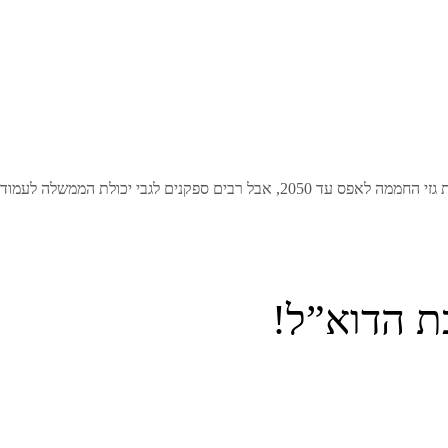
ה לעמוד ביעדים הישנים. סאג’יד ג’אוויד …
ת הדוא”ל!