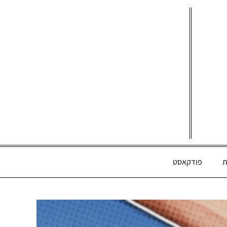
ת
פודקאסט