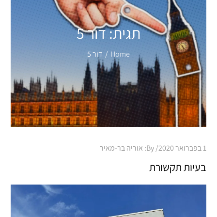
תגית:
דור 5
Home
דור 5
Posted
1 בפברואר 2020
By:
אוריה בר-מאיר
on
בעיות תקשורת